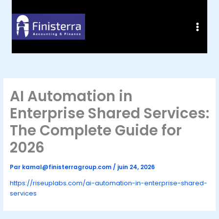
Aller
au
contenu
AI Automation in
Enterprise Shared Services:
The Complete Guide for
2026
Par
kamal@finisterragroup.com
/
juin 24, 2026
https://riseuplabs.com/ai-automation-in-enterprise-shared-
services