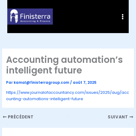
Aller
au
contenu
Accounting automation’s
intelligent future
Par
kamal@finisterragroup.com
/
août 7, 2025
https://www.journalofaccountancy.com/issues/2025/aug/acc
ounting-automations-intelligent-future
PRÉCÉDENT
SUIVANT